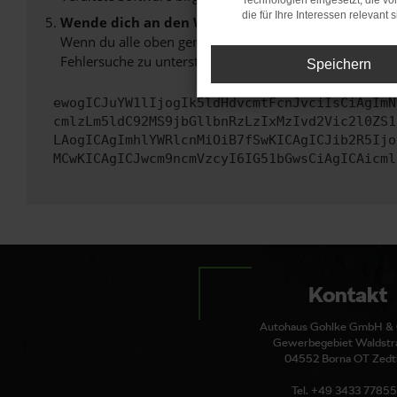
Technologien eingesetzt, die v
die für Ihre Interessen relevant s
Wende dich an den Webseitenbetreiber.
Wenn du alle oben genannten Schritte versucht hast, k
Fehlersuche zu unterstützen:
Speichern
ewogICJuYW1lIjogIk5ldHdvcmtFcnJvciIsCiAgImN
cmlzLm5ldC92MS9jbGllbnRzLzIxMzIvd2Vic2l0ZS1
LAogICAgImhlYWRlcnMiOiB7fSwKICAgICJib2R5Ijo
MCwKICAgICJwcm9ncmVzcyI6IG51bGwsCiAgICAicml
Kontakt
Autohaus Gohlke GmbH & 
Gewerbegebiet Waldstr
04552 Borna OT Zedtl
Tel. +49 3433 7785