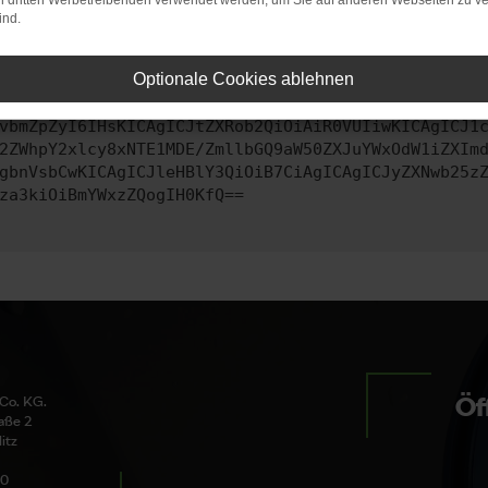
on dritten Werbetreibenden verwendet werden, um Sie auf anderen Webseiten zu ve
ind.
ontaktiere uns bitte. Wir werden versuchen, das Problem zu behe
Optionale Cookies ablehnen
vbmZpZyI6IHsKICAgICJtZXRob2QiOiAiR0VUIiwKICAgICJ1
2ZWhpY2xlcy8xNTE1MDE/ZmllbGQ9aW50ZXJuYWxOdW1iZXIm
gbnVsbCwKICAgICJleHBlY3QiOiB7CiAgICAgICJyZXNwb25z
za3kiOiBmYWxzZQogIH0KfQ==
Öf
Co. KG.
aße 2
itz
50