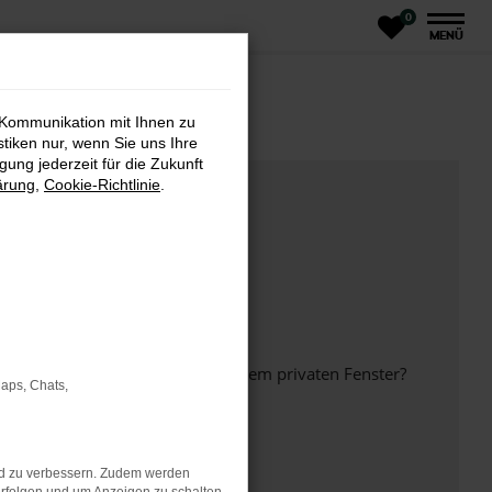
0
MENÜ
 Kommunikation mit Ihnen zu
stiken nur, wenn Sie uns Ihre
ung jederzeit für die Zukunft
ärung
,
Cookie-Richtlinie
.
inem anderen Browser oder in einem privaten Fenster?
Maps, Chats,
nd zu verbessern. Zudem werden
ht mehr unterstützt werden.