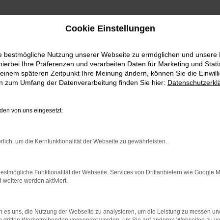
Cookie Einstellungen
ie bestmögliche Nutzung unserer Webseite zu ermöglichen und unsere
hierbei Ihre Präferenzen und verarbeiten Daten für Marketing und Stati
einem späteren Zeitpunkt Ihre Meinung ändern, können Sie die Einwillig
en zum Umfang der Datenverarbeitung finden Sie hier:
Datenschutzerkl
en von uns eingesetzt:
indung.
hine?
rlich, um die Kernfunktionalität der Webseite zu gewährleisten.
aden bestimmter Seiten verhindern. Funktioniert die Seite in e
estmögliche Funktionalität der Webseite. Services von Drittanbietern wie Google 
eitere werden aktiviert.
 zu beheben.
bssystem auf dem neuesten Stand sind.
 es uns, die Nutzung der Webseite zu analysieren, um die Leistung zu messen u
ko, sondern kann auch dazu führen, dass bestimmte Funktionen nic