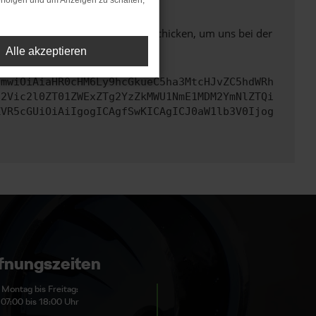
rfolgen und um Anzeigen zu schalten,
ben. Du kannst uns diesen Text schicken, um uns bei der
Alle akzeptieren
cmwiOiAiaHR0cHM6Ly9hcGkueC5ha3MtcHJvZC5hdWRh
d2Vic2l0ZT01ZWExZTg2YzZkMWU1NmE1MDM2YmNlZTQi
ZVR5cGUiOiAiIgogICAgfSwKICAgICJ0aW1lb3V0Ijog
fnungszeiten
Montag bis Freitag:
07:00 bis 18:00 Uhr