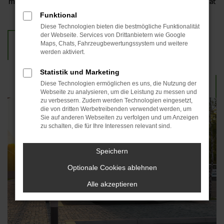
machen: everyone statt exklusiv. Erst dann ist Elektromobilität
„Simply clever“ – und ein Grund zur Vorfreude.
Funktional
Diese Technologien bieten die bestmögliche Funktionalität
der Webseite. Services von Drittanbietern wie Google
Maps, Chats, Fahrzeugbewertungssystem und weitere
werden aktiviert.
WIE SIEHT DER ANTRIEB DER
ZUKUNFT AUS?
Statistik und Marketing
Diese Technologien ermöglichen es uns, die Nutzung der
Webseite zu analysieren, um die Leistung zu messen und
zu verbessern. Zudem werden Technologien eingesetzt,
die von dritten Werbetreibenden verwendet werden, um
Sie auf anderen Webseiten zu verfolgen und um Anzeigen
zu schalten, die für Ihre Interessen relevant sind.
Speichern
Optionale Cookies ablehnen
Alle akzeptieren