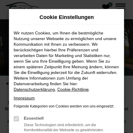
0
Zum
MENÜ
Hauptinhalt
Cookie Einstellungen
springen
Wir nutzen Cookies, um Ihnen die bestmögliche
Nutzung unserer Webseite zu ermöglichen und unsere
Kommunikation mit Ihnen zu verbessern. Wir
berücksichtigen hierbei Ihre Präferenzen und
verarbeiten Daten für Marketing und Statistiken nur,
wenn Sie uns Ihre Einwilligung geben. Wenn Sie zu
E-Mobilität
einem späteren Zeitpunkt Ihre Meinung ändern, können
Sie die Einwilligung jederzeit für die Zukunft widerrufen.
von ŠKODA.
Weitere Informationen zum Umfang der
Datenverarbeitung finden Sie hier:
Startseite
Fahrzeugangebote
E-Mobilität
Datenschutzerklärung
,
Cookie-Richtlinie
.
Impressum
Ist es clever, erst jetzt mit E-Mobilität durchzustarten? Wir
Folgende Kategorien von Cookies werden von uns eingesetzt:
finden: ja. Weil wir einen Auftrag haben – unseren Auftrag. Und
der besteht nicht darin, eine Technologie nur einer
Essentiell
eingeschränkten Zielgruppe zugänglich zu machen. Sondern
Diese Technologien sind erforderlich, um die
darin, diese Technologie für alle nutzbar und bezahlbar zu
Kernfunktionalität der Webseite zu gewährleisten.