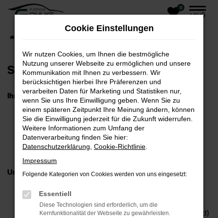
0
Zum
MENÜ
Hauptinhalt
Cookie Einstellungen
springen
Startseite
Unternehmen
Blog
Wir nutzen Cookies, um Ihnen die bestmögliche
Nutzung unserer Webseite zu ermöglichen und unsere
Serviceassistent (m/w/d)
Kommunikation mit Ihnen zu verbessern. Wir
berücksichtigen hierbei Ihre Präferenzen und
verarbeiten Daten für Marketing und Statistiken nur,
Ihre Aufgaben
wenn Sie uns Ihre Einwilligung geben. Wenn Sie zu
Vergabe von Werkstattterminen
einem späteren Zeitpunkt Ihre Meinung ändern, können
Ansprechpartner für die Kunden unseres Autohauses
Sie die Einwilligung jederzeit für die Zukunft widerrufen.
Mietwagenplanung
Weitere Informationen zum Umfang der
Kassenführung
Datenverarbeitung finden Sie hier:
Datenschutzerklärung
Rechnungslegung
,
Cookie-Richtlinie
.
Unterstützung der Serviceberater
Impressum
Unsere Anforderungen an Sie
Folgende Kategorien von Cookies werden von uns eingesetzt:
Abgeschlossene Ausbildung
Erfahrung als Serviceassistent (m/w/d) in einem
Essentiell
Autohaus des VW-Konzern
Diese Technologien sind erforderlich, um die
Im Ideallfall Zertifizierung zur Serviceassistentin (m/w/d)
Kernfunktionalität der Webseite zu gewährleisten.