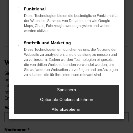
Engagement, Belastbarkeit sowie Lern- und
Funktional
Leistungsbereitschaft
Freundlichkeit, Freude und Geschick im Umgang mit
Diese Technologien bieten die bestmögliche Funktionalität
der Webseite. Services von Drittanbietern wie Google
Menschen sowie Kommunikationsstärke
Maps, Chats, Fahrzeugbewertungssystem und weitere
Teamfähigkeit
werden aktiviert.
Statistik und Marketing
Diese Technologien ermöglichen es uns, die Nutzung der
Webseite zu analysieren, um die Leistung zu messen und
zu verbessern. Zudem werden Technologien eingesetzt,
Wir freuen uns auf Ihre Bewerbung.
die von dritten Werbetreibenden verwendet werden, um
Sie auf anderen Webseiten zu verfolgen und um Anzeigen
Sind sie neugierig geworden? Dann zögern Sie nicht und
zu schalten, die für Ihre Interessen relevant sind.
bewerben sich noch heute. Denn wir bieten Ihnen eine
interessante und abwechslungsreiche Tätigkeit in einem
Speichern
hochmotivierten Team mit einer Leistungsgerechten
Entlohnung.
Optionale Cookies ablehnen
Vorname *
Alle akzeptieren
Nachname *